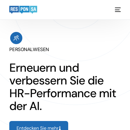
Platform
Funktionen
PERSONALWESEN
Anwendungsbereiche
Erneuern und
Case Studies
verbessern Sie die
Preisgestaltung
HR-Performance mit
der AI.
Demo
Entdecken Sie mehr