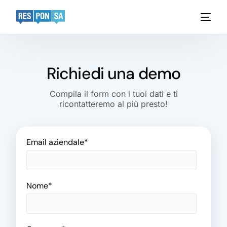
Platform
Richiedi una demo
Funzionalità
Compila il form con i tuoi dati e ti
ricontatteremo al più presto!
Settori
AI Custom Solutions
Email aziendale
*
Case Studies
Risorse
Nome
*
Pricing