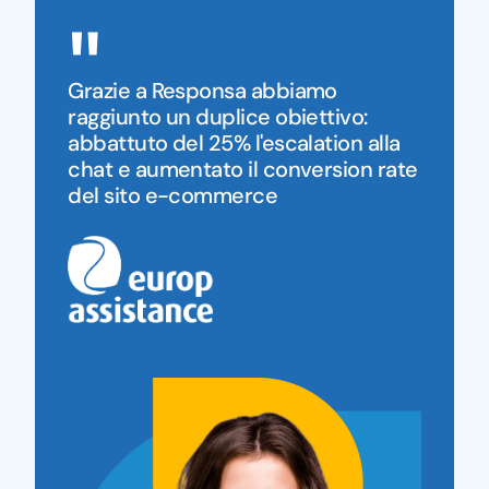
"
Grazie a Responsa abbiamo
raggiunto un duplice obiettivo:
abbattuto del 25% l'escalation alla
chat e aumentato il conversion rate
del sito e-commerce