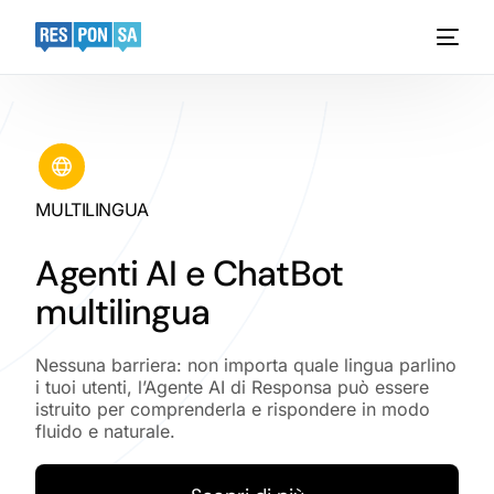
Platform
Funzionalità
MULTILINGUA
Settori
Agenti AI e ChatBot
AI Custom Solutions
multilingua
Case Studies
Nessuna barriera: non importa quale lingua parlino
i tuoi utenti, l’Agente AI di Responsa può essere
Risorse
istruito per comprenderla e rispondere in modo
fluido e naturale.
Pricing